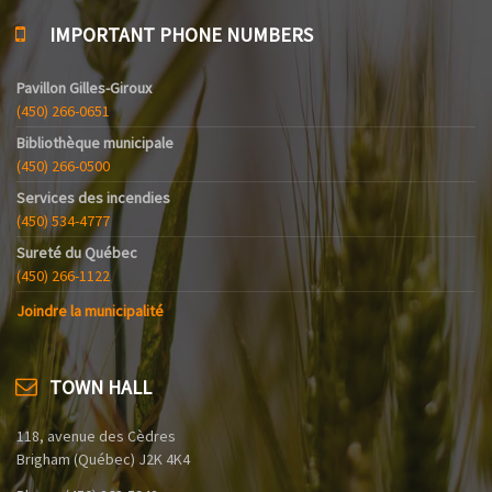
IMPORTANT PHONE NUMBERS
Pavillon Gilles-Giroux
(450) 266-0651
Bibliothèque municipale
(450) 266-0500
Services des incendies
(450) 534-4777
Sureté du Québec
(450) 266-1122
Joindre la municipalité
TOWN HALL
118, avenue des Cèdres
Brigham (Québec) J2K 4K4