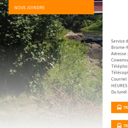
NOUS JOINDRE
Service 
Brome-M
Adresse :
Cowansvi
Téléphon
Télécopi
Courriel
HEURES
Du lundi 
TR
TR