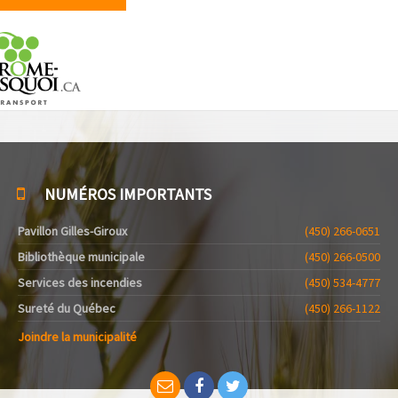
NUMÉROS IMPORTANTS
Pavillon Gilles-Giroux
(450) 266-0651
Bibliothèque municipale
(450) 266-0500
Services des incendies
(450) 534-4777
Sureté du Québec
(450) 266-1122
Joindre la municipalité