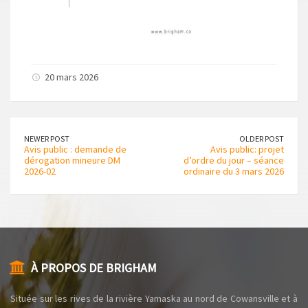
20 mars 2026
NEWER POST
OLDER POST
Avis public : demande de
Avis public: projet
dérogation mineure DM
d’ordre du jour – séance
2026-02
ordinaire du 3 mars 2026
À PROPOS DE BRIGHAM
Située sur les rives de la rivière Yamaska au nord de Cowansville et à