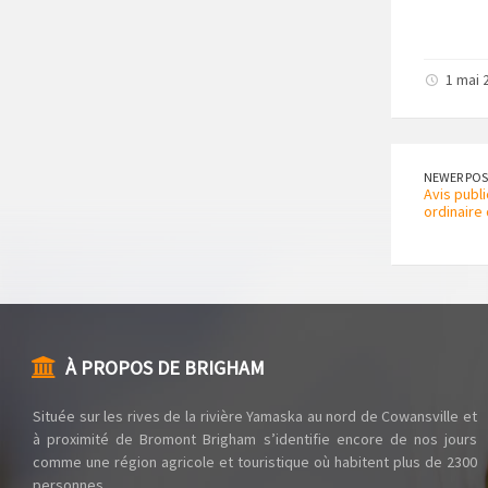
1 mai 
NEWER POS
Avis publ
ordinaire
À PROPOS DE BRIGHAM
Située sur les rives de la rivière Yamaska au nord de Cowansville et
à proximité de Bromont Brigham s’identifie encore de nos jours
comme une région agricole et touristique où habitent plus de 2300
personnes.