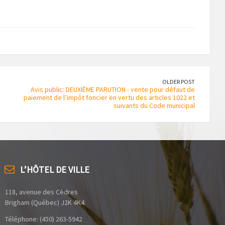
OLDER POST
Avis public: DEUXIÈME PARUTION - vente pour défaut de
paiement de l’impôt foncier en vertu des articles 1022 et
suivants du Code municipal
L’HÔTEL DE VILLE
118, avenue des Cèdres
Brigham (Québec) J2K 4K4
Téléphone: (450) 263-5942