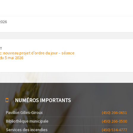
2026
T
ic: nouveau projet d’ordre du jour – séance
 du 5 mai 2026
NUMÉROS IMPORTANTS
Pavillon Gilles-Giroux
(450) 266-0651
Bibliothèque municipale
(450) 266-0500
Services des incendies
(450) 534-4777