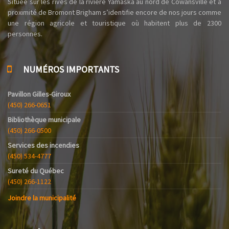
Située sur les rives de la rivière Yamaska au nord de Cowansville et à
proximité de Bromont Brigham s’identifie encore de nos jours comme
une région agricole et touristique où habitent plus de 2300
personnes.
NUMÉROS IMPORTANTS
Pavillon Gilles-Giroux
(450) 266-0651
Bibliothèque municipale
(450) 266-0500
Services des incendies
(450) 534-4777
Sureté du Québec
(450) 266-1122
Joindre la municipalité