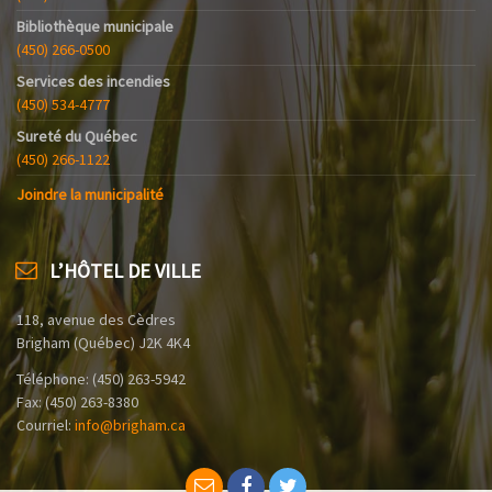
Bibliothèque municipale
(450) 266-0500
Services des incendies
(450) 534-4777
Sureté du Québec
(450) 266-1122
Joindre la municipalité
L’HÔTEL DE VILLE
118, avenue des Cèdres
Brigham (Québec) J2K 4K4
Téléphone: (450) 263-5942
Fax: (450) 263-8380
Courriel:
info@brigham.ca