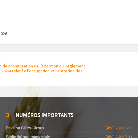
2026
T
ic de promulgation de l’adoption du Règlement
6-04 relatif à l’occupation et l’entretien des
s
NUMÉROS IMPORTANTS
Pavillon Gilles-Giroux
(450) 266-0651
Bibliothèque municipale
(450) 266-0500