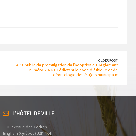
OLDER POST
Avis public de promulgation de l’adoption du Règlement
numéro 2026-03 édictant le code d’éthique et de
déontologie des élu(e)s municipaux
L’HÔTEL DE VILLE
118, avenue des Cèdres
Brigham (Québec) J2K 4K4