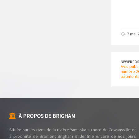
7 mai 
NEWER POS
Avis publ
numéro 202
bâtiment
À PROPOS DE BRIGHAM
Située sur les rives de la rivière Yamaska au nord de Cowansville et
à proximité de Bromont Brigham s’identifie encore de nos jours