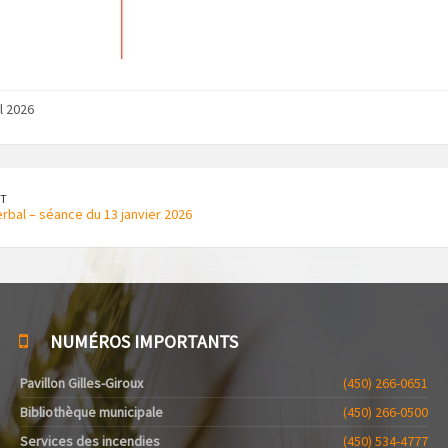
l 2026
T
rbal – séance du 13 janvier 2026
NUMÉROS IMPORTANTS
Pavillon Gilles-Giroux
(450) 266-0651
Bibliothèque municipale
(450) 266-0500
Services des incendies
(450) 534-4777