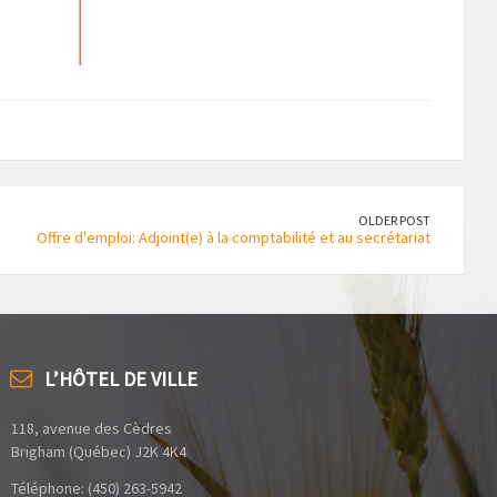
OLDER POST
Offre d'emploi: Adjoint(e) à la comptabilité et au secrétariat
L’HÔTEL DE VILLE
118, avenue des Cèdres
Brigham (Québec) J2K 4K4
Téléphone: (450) 263-5942