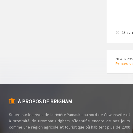
23 avri
NEWER POS
Procès-ve
À PROPOS DE BRIGHAM
Située sur les rives de la rivière Yamaska au nord de Cowansville et
à proximité de Bromont Brigham s’identifie encore de nos jours
comme une région agricole et touristique où habitent plus de 2300